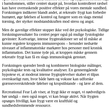
i barndommen, stiller centret skarpt på, hvordan kontrolleret rædsel
kan have overraskende positive effekter på vores mentale sundhed.
Forskningen indikerer blandt andet, at rekreativ frygt kan forbedre
humøret, øge følelsen af kontrol og fungere som en slags mental
træning, der styrker modstandskraften mod stress og angst.
Men de gavnlige effekter stopper ikke ved det psykologiske. Tidlige
forskningsresultater fra centret peger også på mulige fysiologiske
gevinster: Kortvarige, intense frygtreaktioner ser ud til måske at
kunne regulere kroppens immunrespons – herunder nedsætte
niveauet af inflammatoriske markører hos personer med kronisk
inflammation. Det kunne tyde på, at kroppen måske gennem
rekreativ frygt kan få en slags immunologisk genstart.
Forskningen spænder bredt og kombinerer biologiske målinger,
psykologiske tests og kvalitative analyser. En gennemgående
hypotese er, at moderat intense frygtoplevelser skaber et tilpas
overskueligt rum, hvor både børn og voksne kan udforske
grænseoverskridende følelser og kropstilstande - og lære af dem.
Recreational Fear Lab viser, at frygt ikke er noget, vi nødvedigvis
bør undgå – men også noget, vi kan bruge aktivt. Når frygten
opsøges frivilligt, kan frygt være en kraftfuld og
sundhedsfremmende ressource.