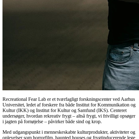
Recreational Fear Lab er et tværfagligt forskningscenter ved Aarhus
Universitet, ledet af forskere fra både Institut for Kommunikation og
Kultur (IKK) og Institut for Kultur og Samfund (IKS). Centeret
undersøger, hvordan rekreativ frygt – altså frygt, vi frivilligt opsøger
i jagten på fornøjelse – påvirker både sind og krop.
Med udgangspunkt i menneskeskabte kulturprodukter, aktiviteter og
oplevelser som horrorfilm, haunted houses og frygtinducerende lege