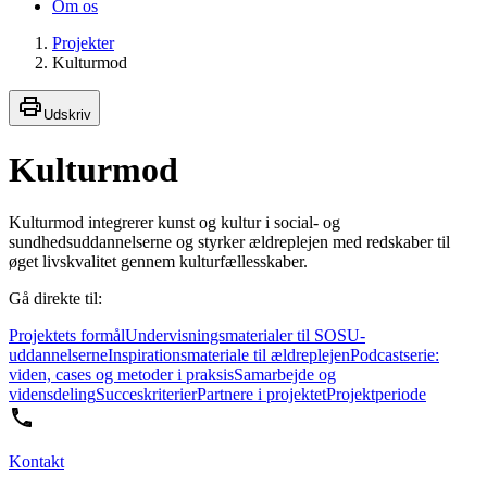
Om os
Projekter
Kulturmod
Udskriv
Kulturmod
Kulturmod integrerer kunst og kultur i social- og
sundhedsuddannelserne og styrker ældreplejen med redskaber til
øget livskvalitet gennem kulturfællesskaber.
Gå direkte til:
Projektets formål
Undervisningsmaterialer til SOSU-
uddannelserne
Inspirationsmateriale til ældreplejen
Podcastserie:
viden, cases og metoder i praksis
Samarbejde og
vidensdeling
Succeskriterier
Partnere i projektet
Projektperiode
Kontakt