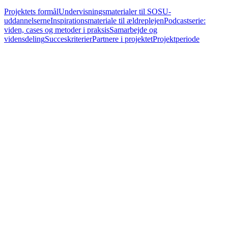
Projektets formål
Undervisningsmaterialer til SOSU-
uddannelserne
Inspirationsmateriale til ældreplejen
Podcastserie:
viden, cases og metoder i praksis
Samarbejde og
vidensdeling
Succeskriterier
Partnere i projektet
Projektperiode