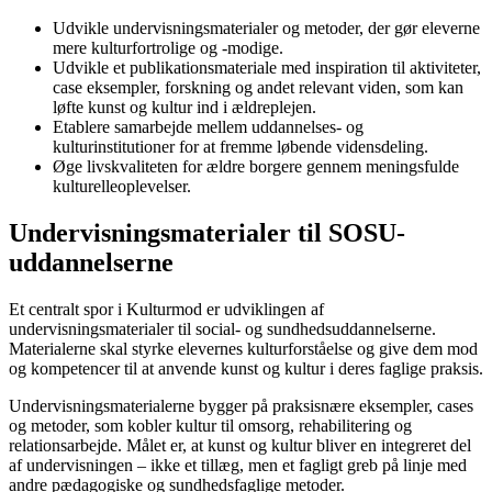
Udvikle undervisningsmaterialer og metoder, der gør eleverne
mere kulturfortrolige og -modige.
Udvikle et publikationsmateriale med inspiration til aktiviteter,
case eksempler, forskning og andet relevant viden, som kan
løfte kunst og kultur ind i ældreplejen.
Etablere samarbejde mellem uddannelses- og
kulturinstitutioner for at fremme løbende vidensdeling.
Øge livskvaliteten for ældre borgere gennem meningsfulde
kulturelleoplevelser.
Undervisningsmaterialer til SOSU-
uddannelserne
Et centralt spor i Kulturmod er udviklingen af
undervisningsmaterialer til social- og sundhedsuddannelserne.
Materialerne skal styrke elevernes kulturforståelse og give dem mod
og kompetencer til at anvende kunst og kultur i deres faglige praksis.
Undervisningsmaterialerne bygger på praksisnære eksempler, cases
og metoder, som kobler kultur til omsorg, rehabilitering og
relationsarbejde. Målet er, at kunst og kultur bliver en integreret del
af undervisningen – ikke et tillæg, men et fagligt greb på linje med
andre pædagogiske og sundhedsfaglige metoder.