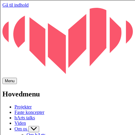
Gå til indhold
Menu
Hovedmenu
Projekter
Faste koncepter
hArts talks
Viden
Om os
Om hArts