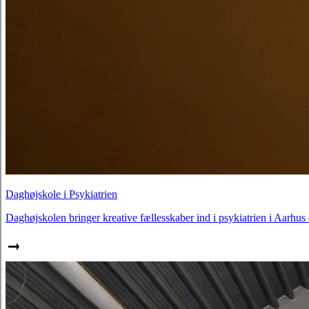
Daghøjskole i Psykiatrien
Daghøjskolen bringer kreative fællesskaber ind i psykiatrien i Aarhus o