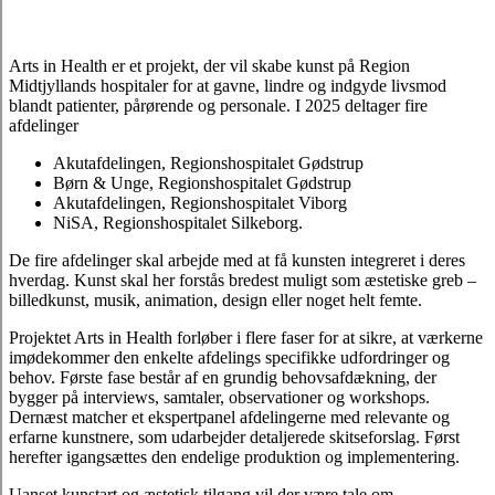
Arts in Health er et projekt, der vil skabe kunst på Region
Midtjyllands hospitaler for at gavne, lindre og indgyde livsmod
blandt patienter, pårørende og personale. I 2025 deltager fire
afdelinger
Akutafdelingen, Regionshospitalet Gødstrup
Børn & Unge, Regionshospitalet Gødstrup
Akutafdelingen, Regionshospitalet Viborg
NiSA, Regionshospitalet Silkeborg.
De fire afdelinger skal arbejde med at få kunsten integreret i deres
hverdag. Kunst skal her forstås bredest muligt som æstetiske greb –
billedkunst, musik, animation, design eller noget helt femte.
Projektet Arts in Health forløber i flere faser for at sikre, at værkerne
imødekommer den enkelte afdelings specifikke udfordringer og
behov. Første fase består af en grundig behovsafdækning, der
bygger på interviews, samtaler, observationer og workshops.
Dernæst matcher et ekspertpanel afdelingerne med relevante og
erfarne kunstnere, som udarbejder detaljerede skitseforslag. Først
herefter igangsættes den endelige produktion og implementering.
Uanset kunstart og æstetisk tilgang vil der være tale om