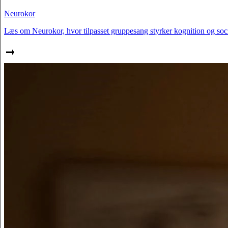
Neurokor
Læs om Neurokor, hvor tilpasset gruppesang styrker kognition og soci